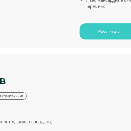
У вас мансардные окн
через них
Рассчитать
ов
я спецтехники
конструкцию от осадков,