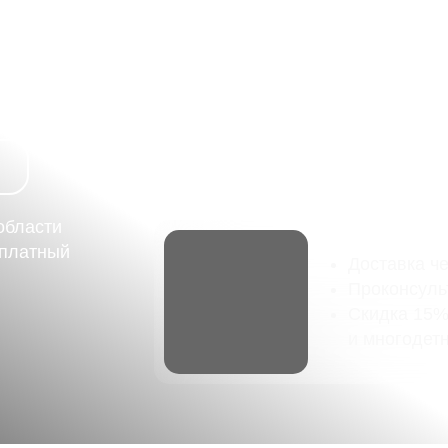
А
СЫ
области
сплатный
Доставка ч
Проконсуль
Скидка 15%
и многодет