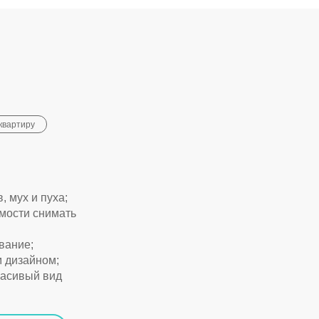
квартиру
, мух и пуха;
мости снимать
вание;
м дизайном;
расивый вид