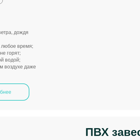
ветра, дождя
в любое время;
не горят;
й водой;
м воздухе даже
бнее
ПВХ заве