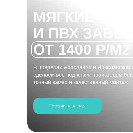
МЯГКИЕ ОКН
И ПВХ ЗАВЕ
ОТ 1400 Р/М2
В пределах Ярославля и Ярославской 
сделаем все под ключ: произведем бе
точный замер и качественный монтаж.
Получить расчет